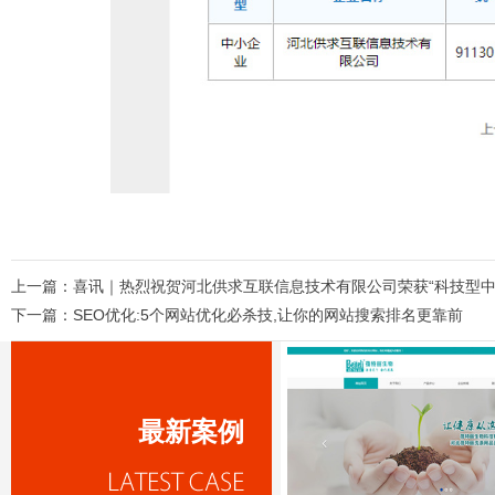
上一篇：
喜讯｜热烈祝贺河北供求互联信息技术有限公司荣获“科技型中
下一篇：
SEO优化:5个网站优化必杀技,让你的网站搜索排名更靠前
最新案例